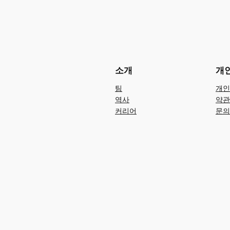
소개
개
팀
개인
역사
약관
커리어
문의