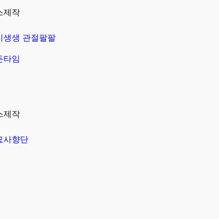
스제작
지생생 관절팔팔
든타임
스제작
묘사향단