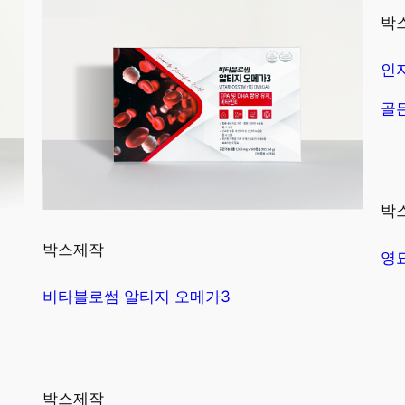
박
인
골
박
박스제작
영
비타블로썸 알티지 오메가3
박스제작