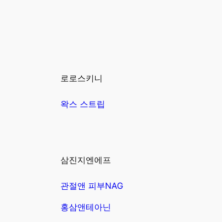
로로스키니
왁스 스트립
삼진지엔에프
관절앤 피부NAG
홍삼앤테아닌