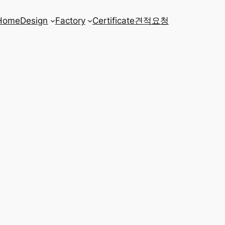
Home
Design
Factory
Certificate
견적요청