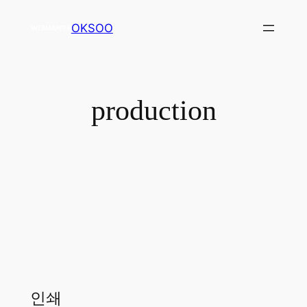
OKSOO
production
인쇄